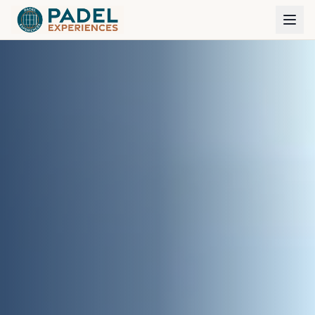
Eine Gruppe von 4 Freunden plant gerade ein
🎾
Trainingslager in Moraira
vor 5 Min.