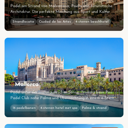
Padel am Strand von Malvarrosa, Paella und futuristische
Architektur. Die perfekte Mischung aus Sport und Kultur.
Strandlocatie
Ciudad de las Artes
4-sterren beachhotel
Mallorca
Padel unter der mallorquinischen Sonne. Training beim Pins
Padel Club nahe Palma und Übernachtung in einem 4-Sterne
Spa-Hotel direkt am Mittelmeer.
16 padelbanen
4-sterren hotel met spa
Palma & strand