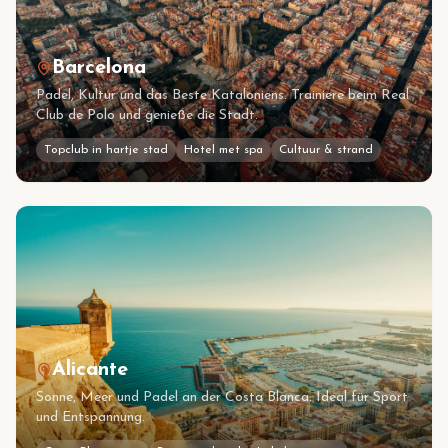
Barcelona
Padel, Kultur und das Beste Kataloniens. Trainiere beim Real
Club de Polo und genieße die Stadt.
Topclub in hartje stad
Hotel met spa
Cultuur & strand
Alicante
Sonne, Meer und Padel an der Costa Blanca. Ideal für Sport
und Entspannung.