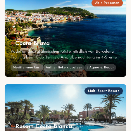
Ab 4 Personen
Costa Brava
Padel an der katalanischen Küste, nördlich von Barcelona.
Training beim Club Tennis d'Aro, Übernachtung im 4-Sterne
Hotel Barcarola in S'Agaró.
Mediterrane kust
Authentieke clubsfeer
S'Agaró & Begur
Multi-Sport Resort
Resort Costa Blanca