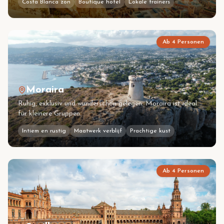
Costa Blanca zon
Boutique hotel
Lokale trainers
Ab 4 Personen
Moraira
Ruhig, exklusiv und wunderschön gelegen. Moraira ist ideal
für kleinere Gruppen.
Intiem en rustig
Maatwerk verblijf
Prachtige kust
Ab 4 Personen