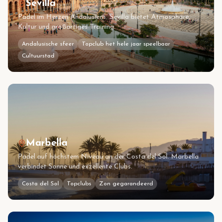
Sevilla
Padel im Herzen Andalusiens. Sevilla bietet Atmosphäre,
Kultur und großartiges Training.
Andalusische sfeer
Topclub het hele jaar speelbaar
Cultuurstad
Marbella
Padel auf höchstem Niveau an der Costa del Sol. Marbella
verbindet Sonne und exzellente Clubs.
Costa del Sol
Topclubs
Zon gegarandeerd