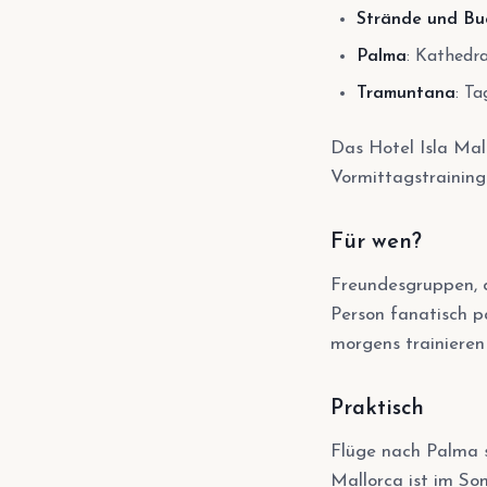
Strände und Bu
Palma
: Kathedra
Tramuntana
: T
Das Hotel Isla Mal
Vormittagstraining
Für wen?
Freundesgruppen, d
Person fanatisch p
morgens trainieren
Praktisch
Flüge nach Palma si
Mallorca ist im So