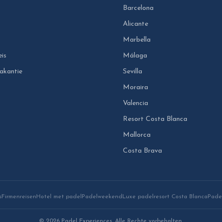
Barcelona
Alicante
Marbella
eis
Málaga
akantie
Sevilla
Moraira
Valencia
Resort Costa Blanca
Mallorca
Costa Brava
s
Firmenreisen
Hotel met padel
Padelweekend
Luxe padelresort Costa Blanca
Padel
© 2026 Padel Experiences. Alle Rechte vorbehalten.