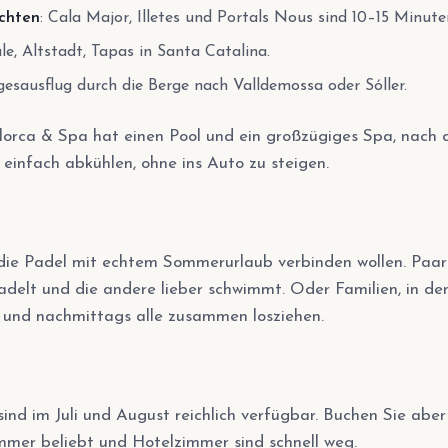
chten
: Cala Major, Illetes und Portals Nous sind 10–15 Minut
le, Altstadt, Tapas in Santa Catalina.
agesausflug durch die Berge nach Valldemossa oder Sóller.
lorca & Spa hat einen Pool und ein großzügiges Spa, nach
 einfach abkühlen, ohne ins Auto zu steigen.
ie Padel mit echtem Sommerurlaub verbinden wollen. Paare
adelt und die andere lieber schwimmt. Oder Familien, in de
 und nachmittags alle zusammen losziehen.
nd im Juli und August reichlich verfügbar. Buchen Sie aber 
mmer beliebt und Hotelzimmer sind schnell weg.