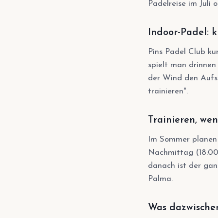
Padelreise im Juli
Indoor-Padel: k
Pins Padel Club ku
spielt man drinnen
der Wind den Aufsc
trainieren".
Trainieren, wen
Im Sommer planen w
Nachmittag (18:00–
danach ist der gan
Palma.
Was dazwische