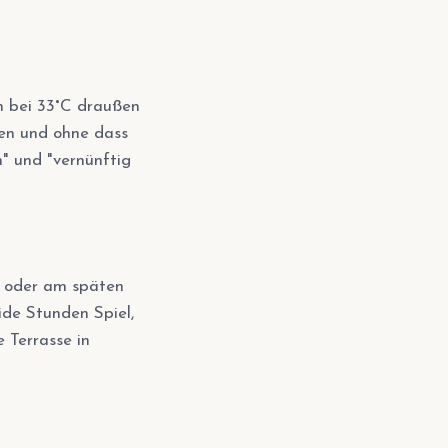
ch bei 33°C draußen
en und ohne dass
" und "vernünftig
) oder am späten
ide Stunden Spiel,
 Terrasse in