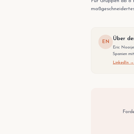
Für Gruppen ab 8 P
maßgeschneiderte
Über de
EN
Eric Nooije
Spanien mit
LinkedIn →
Forde