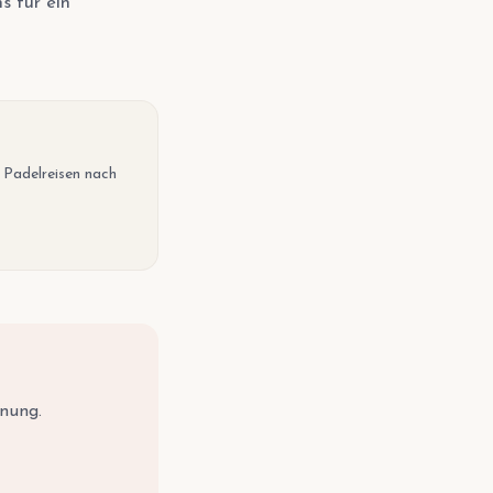
s für ein
e Padelreisen nach
anung.