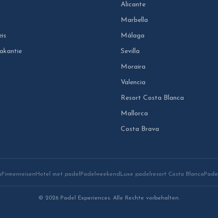
Alicante
Marbella
eis
Málaga
akantie
Sevilla
Moraira
Valencia
Resort Costa Blanca
Mallorca
Costa Brava
s
Firmenreisen
Hotel met padel
Padelweekend
Luxe padelresort Costa Blanca
Padel
© 2026 Padel Experiences. Alle Rechte vorbehalten.