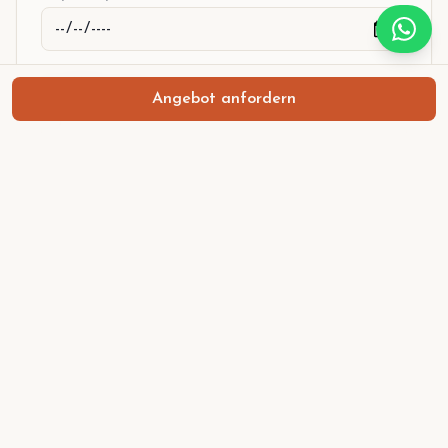
Anzahl Personen
*
Angebot anfordern
Niveau
*
Zimmeraufteilung
*
Einzelzimmer
Doppelzimmer (Doppelbett)
Doppelzimmer (zwei Einzelbetten)
Bei einer Kombination bitte unter Wünsche beschreiben.
Starte mit Ziel und Zeitraum, danach nur noch 4 Felder.