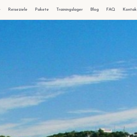
e
Reiseziele
Pakete
Trainingslager
Blog
FAQ
Kontak