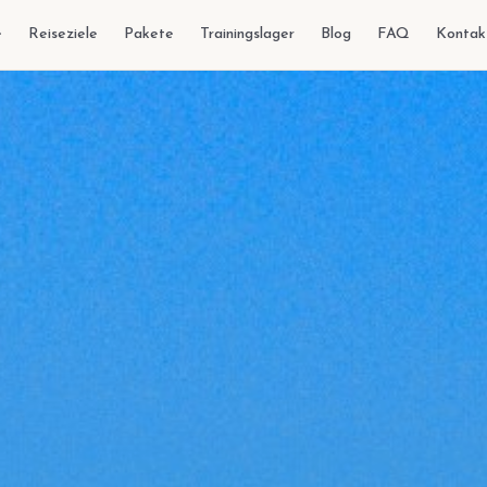
e
Reiseziele
Pakete
Trainingslager
Blog
FAQ
Kontak