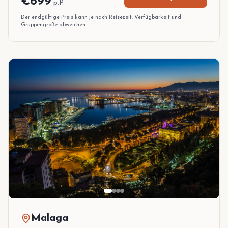
€
699
p.P.
10 Dez.
,
13 Dez. 2026
Der endgültige Preis kann je nach Reisezeit, Verfügbarkeit und
Gruppengröße abweichen.
Malaga