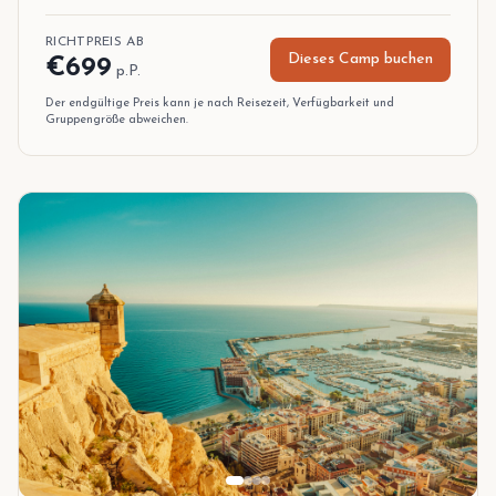
26 Nov.
,
29 Nov. 2026
RICHTPREIS AB
10 Dez.
,
13 Dez. 2026
Dieses Camp buchen
€
699
p.P.
Der endgültige Preis kann je nach Reisezeit, Verfügbarkeit und
Gruppengröße abweichen.