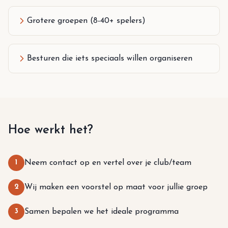
Grotere groepen (8-40+ spelers)
Besturen die iets speciaals willen organiseren
Hoe werkt het?
1
Neem contact op en vertel over je club/team
2
Wij maken een voorstel op maat voor jullie groep
3
Samen bepalen we het ideale programma