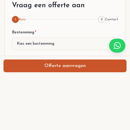
Vraag een offerte aan
1
Reis
2
Contact
Stap 1 van 2
Bestemming
*
Gewenste periode
*
Offerte aanvragen
Van (aankomst)
Tot (vertrek)
Aantal personen
*